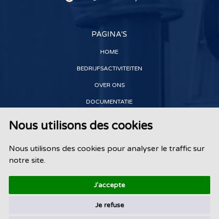
PAGINA'S
HOME
BEDRIJFSACTIVITEITEN
OVER ONS
DOCUMENTATIE
VERHUUR
Nous utilisons des cookies
REFERENTIES
Nous utilisons des cookies pour analyser le traffic sur
CONTACT
notre site.
J'accepte
Je refuse
Mentions légales
- Copyright 2025 - 2026 Doedijns Fluid