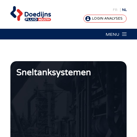
FR
NL
LOGIN ANALYSES
MENU
Sneltanksystemen